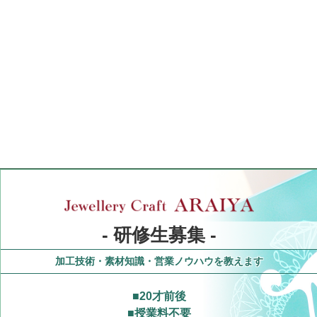
- 研修生募集 -
加工技術・素材知識・営業ノウハウを教えます
■
20才前後
■
授業料不要