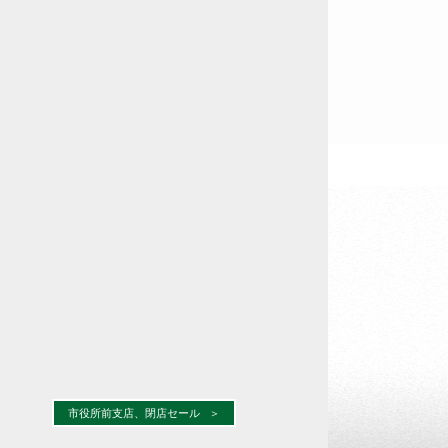
市役所前支店、閉店セール
＞