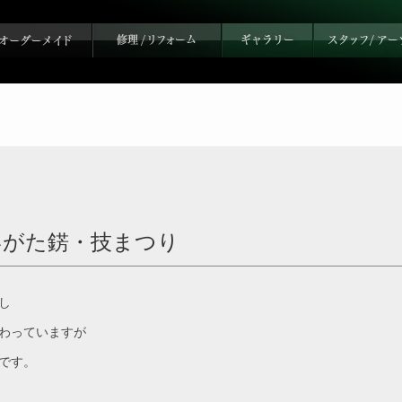
いがた錺・技まつり
し
わっていますが
です。