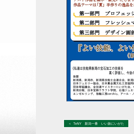
＜ TeNY 新潟一番 いい旅にいがた